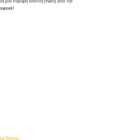
ια
μ
ία
σοβαρή
α
π
οτοξίνωση
α
π
ό
την
sweek!
.
tal Beings