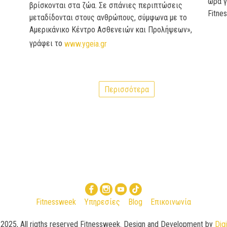
ώρα
γ
βρίσκονται στα ζώα. Σε σπάνιες περιπτώσεις
Fit
n
es
μεταδίδονται στους ανθρώπους, σύμφωνα με το
Αμερικάνικο Κέντρο Ασθενειών και Προλήψεων»,
γράφει το
www.ygeia.gr
Περισσότερα
Fitnessweek
Υπηρεσίες
Blog
Επικοινωνία
t
2025
, All rigths reserved Fitnessweek. Design and Development by
Digi