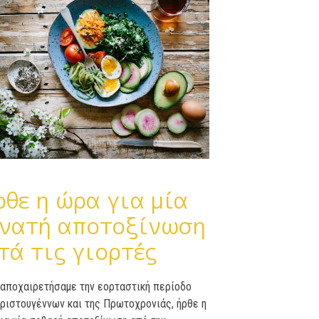
θε η ώρα για μία
νατή αποτοξίνωση
τά τις γιορτές
α
π
οχαιρετήσα
μ
ε
την
εορταστική
π
ερίοδο
ριστουγέννων
και
της
Πρωτοχρονιάς, ήρθε
η