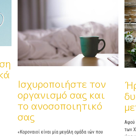
ση
κά
Ισχυροποιήστε τον
Ήρ
οργανισμό σας και
δυ
το ανοσοποιητικό
με
σας
Αφού
των
Χ
«Κοροναιοί είναι μία μεγάλη ομάδα ιών που